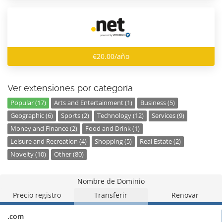
€20.00/año
Ver extensiones por categoría
Popular (17)
Arts and Entertainment (1)
Business (5)
Geographic (6)
Sports (2)
Technology (12)
Services (9)
Money and Finance (2)
Food and Drink (1)
Leisure and Recreation (4)
Shopping (5)
Real Estate (2)
Novelty (10)
Other (80)
Nombre de Dominio
Precio registro
Transferir
Renovar
.com