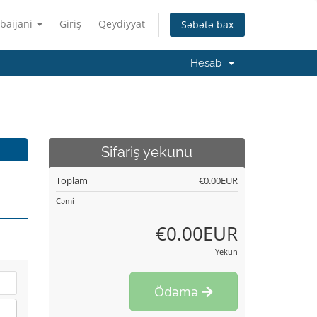
baijani
Giriş
Qeydiyyat
Səbətə bax
Hesab
Sifariş yekunu
Toplam
€0.00EUR
Cəmi
€0.00EUR
Yekun
Ödəmə