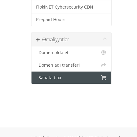
FlokiNET Cybersecurity CDN
Prepaid Hours
Əməliyyatlar
Domen əldə et
Domen adı transferi
Səbətə bax