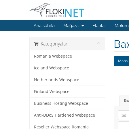
Ana səhifə
Mağaza
Elanlar
Məluma
Ba
Kateqoriyalar
Romania Webspace
Məhsu
Iceland Webspace
Netherlands Webspace
Finland Webspace
En
Business Hosting Webspace
Anti-DDoS Hardened Webspace
Reseller Webspace Romania