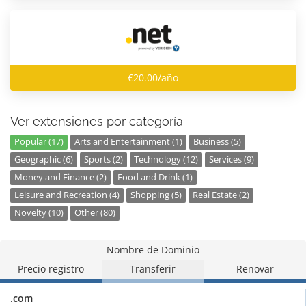
€20.00/año
Ver extensiones por categoría
Popular (17)
Arts and Entertainment (1)
Business (5)
Geographic (6)
Sports (2)
Technology (12)
Services (9)
Money and Finance (2)
Food and Drink (1)
Leisure and Recreation (4)
Shopping (5)
Real Estate (2)
Novelty (10)
Other (80)
Nombre de Dominio
Precio registro
Transferir
Renovar
.com