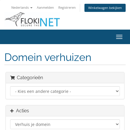
Nederlands
Aanmelden
Registreren
Winkelwagen bekijken
Navig
in-/u
Domein verhuizen
Categorieën
Acties