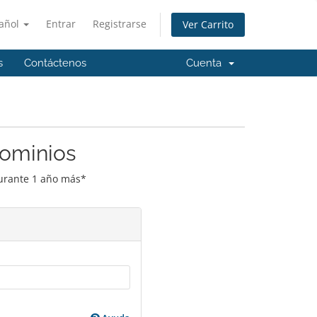
añol
Entrar
Registrarse
Ver Carrito
s
Contáctenos
Cuenta
Dominios
durante 1 año más*