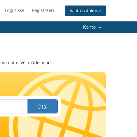
Logi sisse
Registreeri
Vaata ostukorvi
Konto
 oma nimi või märksõnad.
Otsi