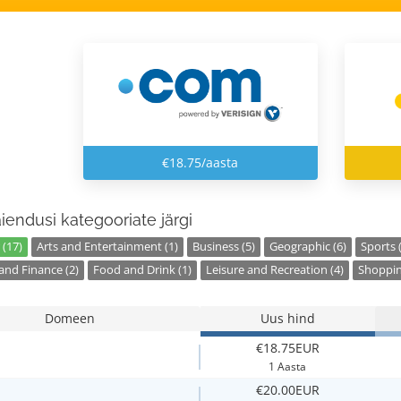
€18.75/aasta
laiendusi kategooriate järgi
 (17)
Arts and Entertainment (1)
Business (5)
Geographic (6)
Sports 
nd Finance (2)
Food and Drink (1)
Leisure and Recreation (4)
Shoppin
Domeen
Uus hind
€18.75EUR
1 Aasta
€20.00EUR