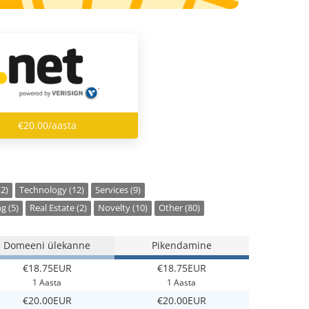
€20.00/aasta
(2)
Technology (12)
Services (9)
g (5)
Real Estate (2)
Novelty (10)
Other (80)
Domeeni ülekanne
Pikendamine
€18.75EUR
€18.75EUR
1 Aasta
1 Aasta
€20.00EUR
€20.00EUR