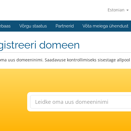
Estonian
ebaas
Võrgu staatus
Partnerid
Võta meiega ühendust
gistreeri domeen
oma uus domeeninimi. Saadavuse kontrollimiseks sisestage allpool