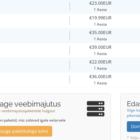
€23.00EUR
1 Aasta
€19.99EUR
1 Aasta
€35.00EUR
1 Aasta
€39.00EUR
1 Aasta
€22.00EUR
1 Aasta
€36.00EUR
1 Aasta
sage veebimajutus
Eda
Viige k
e veebimajutuspakettide hulgast
pikend
on paketid, mis sobivad igale eelarvele
Dom
tvuge pakettidega kohe
* Välja