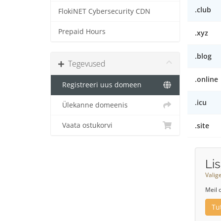
.club
FlokiNET Cybersecurity CDN
Prepaid Hours
.xyz
.blog
Tegevused
.online
Registreeri uus domeen
.icu
Ülekanne domeenis
Vaata ostukorvi
.site
Li
Valig
Meil 
Tu