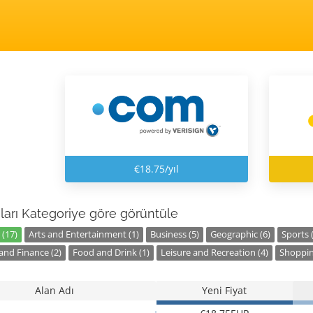
€18.75/yıl
ları Kategoriye göre görüntüle
 (17)
Arts and Entertainment (1)
Business (5)
Geographic (6)
Sports 
nd Finance (2)
Food and Drink (1)
Leisure and Recreation (4)
Shoppin
Alan Adı
Yeni Fiyat