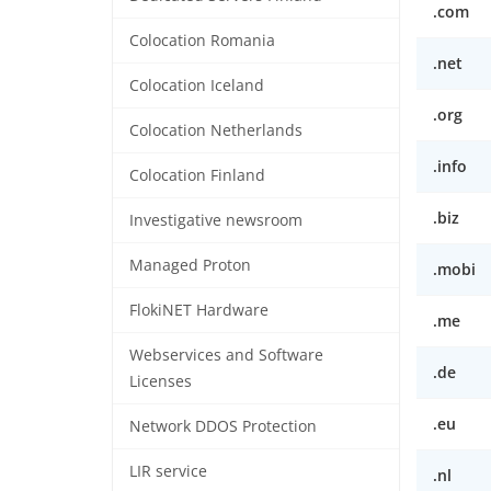
.com
Colocation Romania
.net
Colocation Iceland
.org
Colocation Netherlands
.info
Colocation Finland
.biz
Investigative newsroom
Managed Proton
.mobi
FlokiNET Hardware
.me
Webservices and Software
.de
Licenses
.eu
Network DDOS Protection
LIR service
.nl