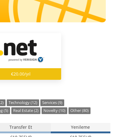
€20.00/yıl
(2)
Technology (12)
Services (9)
g (5)
Real Estate (2)
Novelty (10)
Other (80)
Transfer Et
Yenileme