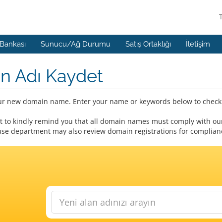
 Bankası
Sunucu/Ağ Durumu
Satış Ortaklığı
İletişim
n Adı Kaydet
ur new domain name. Enter your name or keywords below to check a
 to kindly remind you that all domain names must comply with our
se department may also review domain registrations for compliance