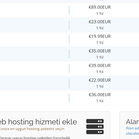
€89.00EUR
1 Yıl
€23.00EUR
1 Yıl
€19.99EUR
1 Yıl
€35.00EUR
1 Yıl
€39.00EUR
1 Yıl
€22.00EUR
1 Yıl
€36.00EUR
1 Yıl
b hosting hizmeti ekle
Alan
Alan ad
acınıza en uygun hosting paketini seçin
olacaks
ütçeye uygun hosting paketleri hazırladık