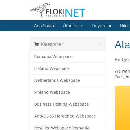
Ana Sayfa
Ürünler
Duyurular
Bilgi
Ala
Kategoriler
Romania Webspace
Find yo
Iceland Webspace
We want
Our abu
Netherlands Webspace
Finland Webspace
Business Hosting Webspace
Anti-DDoS Hardened Webspace
Reseller Webspace Romania