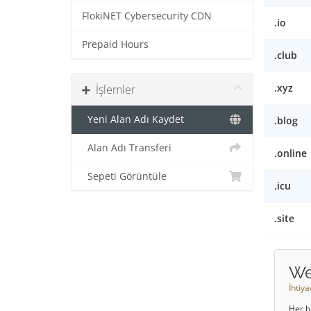
FlokiNET Cybersecurity CDN
.io
Prepaid Hours
.club
.xyz
İşlemler
Yeni Alan Adı Kaydet
.blog
Alan Adı Transferi
.online
Sepeti Görüntüle
.icu
.site
We
İhtiy
Her b