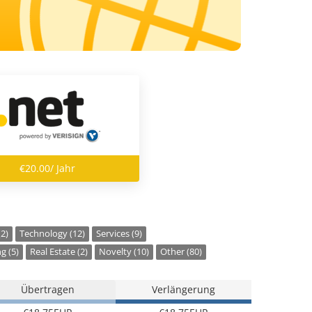
€20.00/ Jahr
(2)
Technology (12)
Services (9)
g (5)
Real Estate (2)
Novelty (10)
Other (80)
Übertragen
Verlängerung