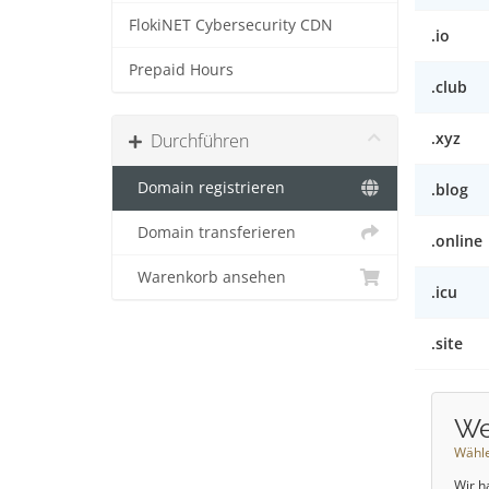
FlokiNET Cybersecurity CDN
.io
Prepaid Hours
.club
.xyz
Durchführen
Domain registrieren
.blog
Domain transferieren
.online
Warenkorb ansehen
.icu
.site
We
Wähle
Wir h