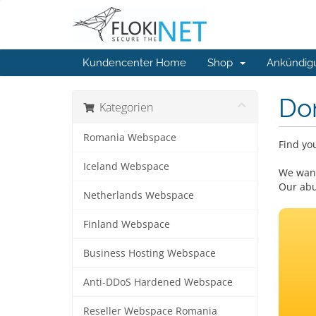
Kundencenter Home
Shop
Ankündig
Do
Kategorien
Romania Webspace
Find yo
Iceland Webspace
We want
Our abu
Netherlands Webspace
Finland Webspace
Business Hosting Webspace
Anti-DDoS Hardened Webspace
Reseller Webspace Romania