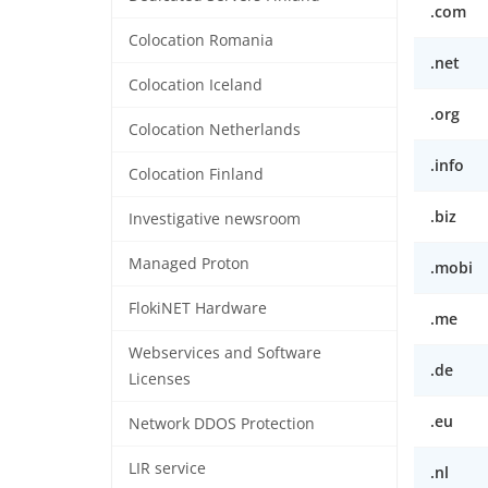
.com
Colocation Romania
.net
Colocation Iceland
.org
Colocation Netherlands
.info
Colocation Finland
.biz
Investigative newsroom
Managed Proton
.mobi
FlokiNET Hardware
.me
Webservices and Software
.de
Licenses
.eu
Network DDOS Protection
LIR service
.nl