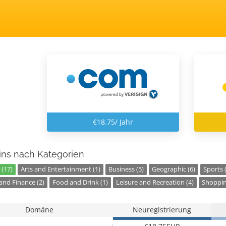
€18.75/ Jahr
ns nach Kategorien
 (17)
Arts and Entertainment (1)
Business (5)
Geographic (6)
Sports 
nd Finance (2)
Food and Drink (1)
Leisure and Recreation (4)
Shoppin
Domäne
Neuregistrierung