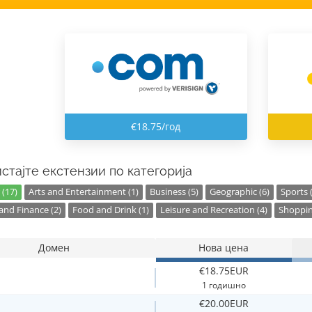
€18.75/год
стајте екстензии по категорија
 (17)
Arts and Entertainment (1)
Business (5)
Geographic (6)
Sports 
nd Finance (2)
Food and Drink (1)
Leisure and Recreation (4)
Shoppin
Домен
Нова цена
€18.75EUR
1 годишно
€20.00EUR