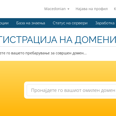
Macedonian
Најава на профил
оции
База на знаења
Статус на сервери
Заработка
ГИСТРАЦИЈА НА ДОМЕН
те го вашето пребарување за совршен домен...