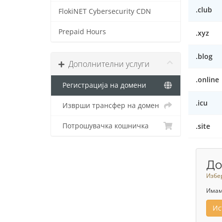
.club
FlokiNET Cybersecurity CDN
Prepaid Hours
.xyz
.blog
Дополнителни услуги
.online
Регистрација на домени
.icu
Изврши трансфер на домен
Потрошувачка кошничка
.site
До
Избер
Имаме
Ис