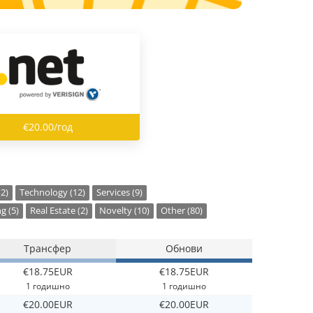
€20.00/год
(2)
Technology (12)
Services (9)
g (5)
Real Estate (2)
Novelty (10)
Other (80)
Трансфер
Обнови
€18.75EUR
€18.75EUR
1 годишно
1 годишно
€20.00EUR
€20.00EUR