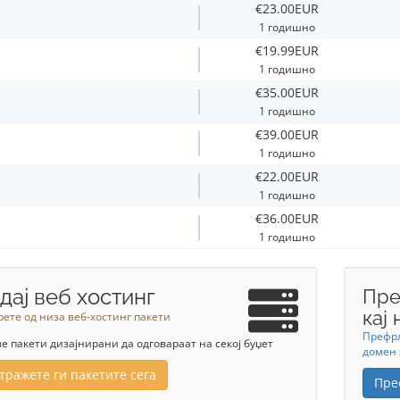
€23.00EUR
1 годишно
€19.99EUR
1 годишно
€35.00EUR
1 годишно
€39.00EUR
1 годишно
€22.00EUR
1 годишно
€36.00EUR
1 годишно
дај веб хостинг
Пре
кај 
ете од низа веб-хостинг пакети
Префрл
 пакети дизајнирани да одговараат на секој буџет
домен 
тражете ги пакетите сега
Пре