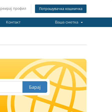
Креирај профил
Потрошувачка кошничка
Контакт
Ваша сметка
И
Барај