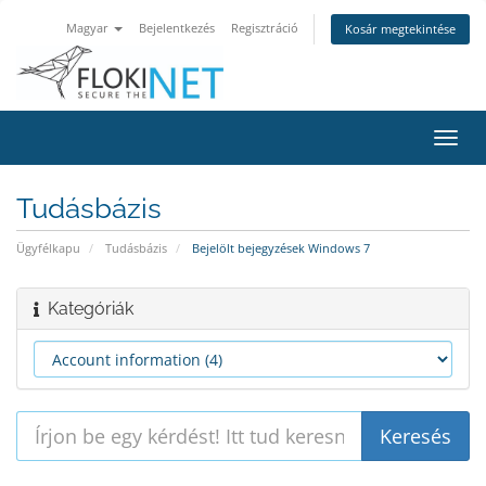
Magyar
Bejelentkezés
Regisztráció
Kosár megtekintése
Váltá
a
navig
Tudásbázis
Ügyfélkapu
Tudásbázis
Bejelölt bejegyzések Windows 7
Kategóriák