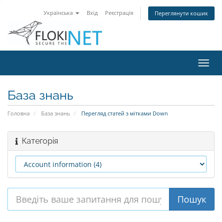
Українська
Вхід
Реєстрація
Переглянути кошик
Пере
наві
База знань
Головна
База знань
Перегляд статей з мітками Down
Категорія